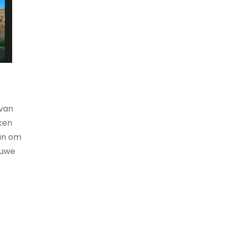
 van
ken
aan om
euwe