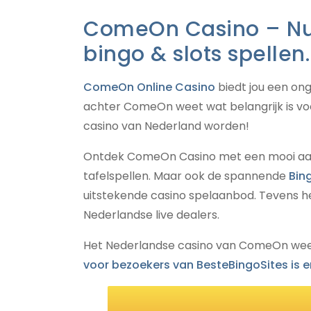
ComeOn Casino – Nu 
bingo & slots spellen
ComeOn Online Casino
biedt jou een o
achter ComeOn weet wat belangrijk is voo
casino van Nederland worden!
Ontdek ComeOn Casino met een mooi aanb
tafelspellen. Maar ook de spannende
Bin
uitstekende casino spelaanbod. Tevens h
Nederlandse live dealers.
Het Nederlandse casino van ComeOn weet 
voor bezoekers van BesteBingoSites is e