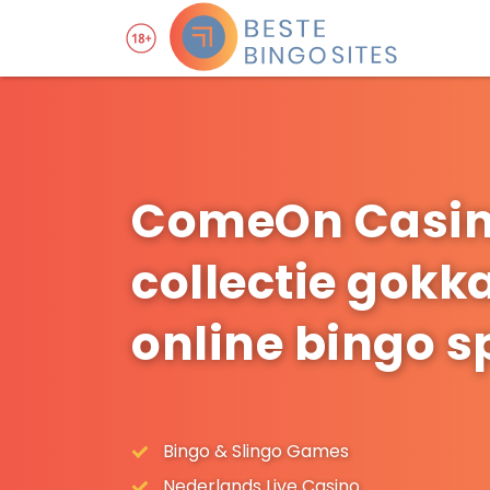
ComeOn Casino
collectie gokk
online bingo s
Bingo & Slingo Games
Nederlands Live Casino