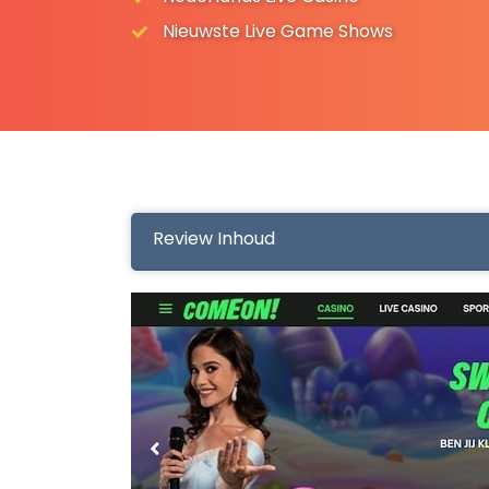
Nieuwste Live Game Shows
Review Inhoud