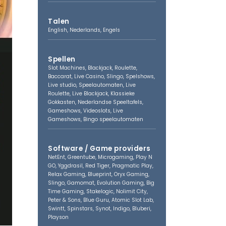
Talen
English, Nederlands, Engels
Spellen
Slot Machines, Blackjack, Roulette,
Baccarat, Live Casino, Slingo, Spelshows,
Live studio, Speelautomaten, Live
Roulette, Live Blackjack, Klassieke
Gokkasten, Nederlandse Speeltafels,
Gameshows, Videoslots, Live
Gameshows, Bingo speelautomaten
Software / Game providers
NetEnt, Greentube, Microgaming, Play N
GO, Yggdrasil, Red Tiger, Pragmatic Play,
Relax Gaming, Blueprint, Oryx Gaming,
Slingo, Gamomat, Evolution Gaming, Big
Time Gaming, Stakelogic, Nolimit City,
Peter & Sons, Blue Guru, Atomic Slot Lab,
Swintt, Spinstars, Synot, Indigo, Bluberi,
Playson