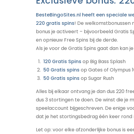
Exclusieve bonus: 220
BesteBingoSites.nl heeft een speciale w
220 gratis spins
! De welkomstbonussen mag
bonus je activeert – bijvoorbeeld Gratis Sp
en opnieuw Free Spins bij de derde.
Als je voor de Gratis Spins gaat dan kan j
120 Gratis Spins
op Big Bass Splash
50 Gratis spins
op Gates of Olympus 
50 Gratis spins
op Sugar Rush
Alles bij elkaar ontvang je dan dus 220 fr
dus 3 stortingen te doen. De winst die je
speelaccount bijgeschreven. De enige vo
dat je het stortingsbedrag één keer rond 
Let op: voor elke afzonderlijke bonus is e