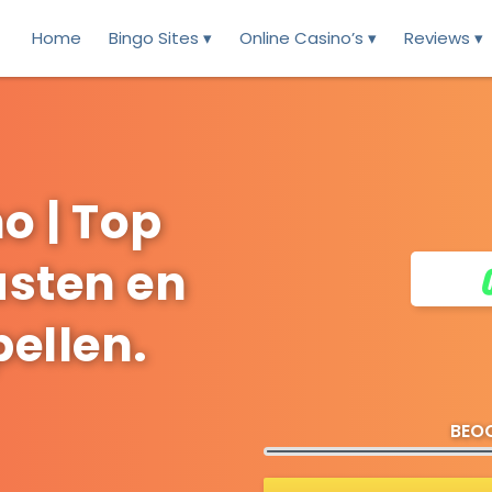
Home
Bingo Sites
Online Casino’s
Reviews
 | Top
asten en
pellen.
BEOO