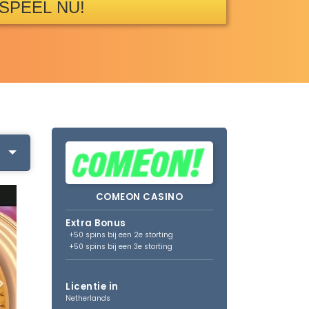
SPEEL NU!
COMEON CASINO
Extra Bonus
+50 spins bij een 2e storting
+50 spins bij een 3e storting
Licentie in
Netherlands