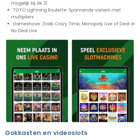
mogelijk bij de 21
TOTO Lightning Roulette: Spannende variant met
multipliers
Gameshows: Zoals Crazy Time, Monopoly Live of Deal or
No Deal Live
Gokkasten en videoslots