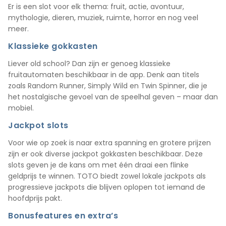
Er is een slot voor elk thema: fruit, actie, avontuur,
mythologie, dieren, muziek, ruimte, horror en nog veel
meer.
Klassieke gokkasten
Liever old school? Dan zijn er genoeg klassieke
fruitautomaten beschikbaar in de app. Denk aan titels
zoals Random Runner, Simply Wild en Twin Spinner, die je
het nostalgische gevoel van de speelhal geven – maar dan
mobiel.
Jackpot slots
Voor wie op zoek is naar extra spanning en grotere prijzen
zijn er ook diverse jackpot gokkasten beschikbaar. Deze
slots geven je de kans om met één draai een flinke
geldprijs te winnen. TOTO biedt zowel lokale jackpots als
progressieve jackpots die blijven oplopen tot iemand de
hoofdprijs pakt.
Bonusfeatures en extra’s