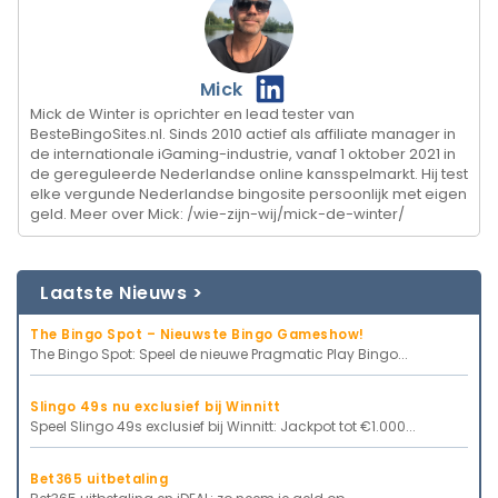
Mick
Mick de Winter is oprichter en lead tester van
BesteBingoSites.nl. Sinds 2010 actief als affiliate manager in
de internationale iGaming-industrie, vanaf 1 oktober 2021 in
de gereguleerde Nederlandse online kansspelmarkt. Hij test
elke vergunde Nederlandse bingosite persoonlijk met eigen
geld. Meer over Mick: /wie-zijn-wij/mick-de-winter/
Laatste Nieuws >
The Bingo Spot – Nieuwste Bingo Gameshow!
The Bingo Spot: Speel de nieuwe Pragmatic Play Bingo...
Slingo 49s nu exclusief bij Winnitt
Speel Slingo 49s exclusief bij Winnitt: Jackpot tot €1.000...
Bet365 uitbetaling