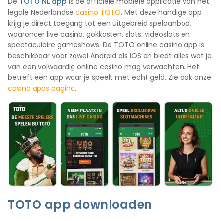
De
TOTO NL app
is de officiële mobiele applicatie van het
legale Nederlandse
casino TOTO
. Met deze handige app
krijg je direct toegang tot een uitgebreid spelaanbod,
waaronder live casino, gokkasten, slots, videoslots en
spectaculaire gameshows. De TOTO online casino app is
beschikbaar voor zowel Android als iOS en biedt alles wat je
van een volwaardig online casino mag verwachten. Het
betreft een app waar je speelt met echt geld. Zie ook onze
casino apps pagina
.
TOTO app downloaden