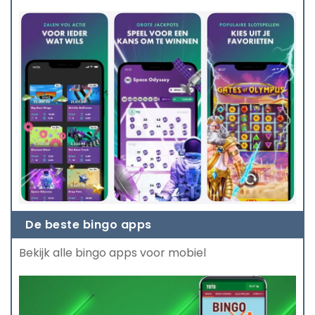
De beste bingo apps
Bekijk alle bingo apps voor mobiel