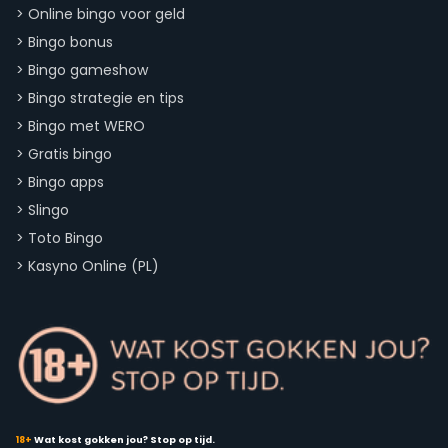
>
Online bingo voor geld
>
Bingo bonus
>
Bingo gameshow
>
Bingo strategie en tips
>
Bingo met WERO
>
Gratis bingo
>
Bingo apps
>
Slingo
>
Toto Bingo
>
Kasyno Online (PL)
18+
Wat kost gokken jou? Stop op tijd.