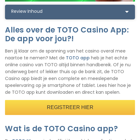
Review Inhoud
Alles over de TOTO Casino App:
De app voor jou?!
Ben jij klaar om de spanning van het casino overal mee
naartoe te nemen? Met de
TOTO app
heb je het echte
online casino van TOTO altijd binnen handbereik. Of je nu
onderweg bent of lekker thuis op de bank zit, de TOTO
Casino app biedt je een complete en meeslepende
speelervaring op je smartphone of tablet. Lees hier hoe je
de TOTO app kunt downloaden en direct kan spelen.
REGISTREER HIER
Wat is de TOTO Casino app?