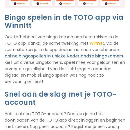
Bingo spelen in de TOTO app via
WinnItt
Ook liefhebbers van bingo komen aan hun trekken in de
TOTO app, dankzij de samenwerking met
WinnItt
. Via de
zustersite kun je in de app deelnemen aan verschillende
online bingospellen in unieke Nederlandse bingokamers
.
Kies uit diverse bingokamers, speel mee voor geldprijzen en
ervaar de gezelligheid van klassiek bingo – maar dan
digitaal én mobiel. Bingo spelen was nog nooit zo
eenvoudig en leuk!
Snel aan de slag met je TOTO-
account
Heb je al een TOTO-account? Dan kun je na het
downloaden van de TOTO app direct inloggen en beginnen
met spelen. Nog geen account? Registreer je eenvoudig