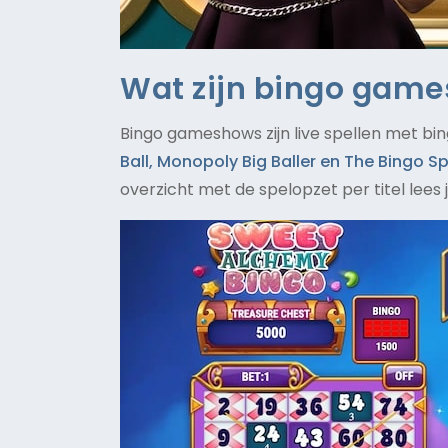
Wat zijn bingo gam
Bingo gameshows zijn live spellen met bi
Ball, Monopoly Big Baller en The Bingo S
overzicht met de spelopzet per titel lees