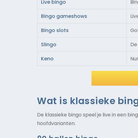
Live bingo
Bi
Bingo gameshows
Li
Bingo slots
Gok
Slingo
De
Keno
Nu
Wat is klassieke bin
De klassieke bingo speel je live in een bin
hoofdvarianten.