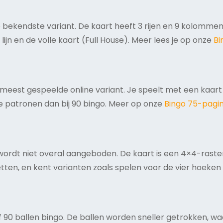
e bekendste variant. De kaart heeft 3 rijen en 9 kolomme
 lijn en de volle kaart (Full House). Meer lees je op onze
Bi
 meest gespeelde online variant. Je speelt met een kaart
ke patronen dan bij 90 bingo. Meer op onze
Bingo 75-pagi
 wordt niet overal aangeboden. De kaart is een 4×4-rast
tten, en kent varianten zoals spelen voor de vier hoeken o
 90 ballen bingo. De ballen worden sneller getrokken, wa