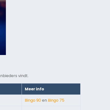
anbieders vindt.
Meer info
Bingo 90
en
Bingo 75