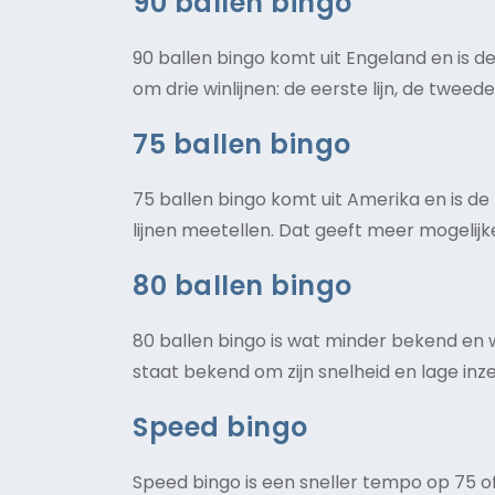
90 ballen bingo
90 ballen bingo komt uit Engeland en is d
om drie winlijnen: de eerste lijn, de tweede
75 ballen bingo
75 ballen bingo komt uit Amerika en is de
lijnen meetellen. Dat geeft meer mogelij
80 ballen bingo
80 ballen bingo is wat minder bekend en
staat bekend om zijn snelheid en lage inze
Speed bingo
Speed bingo is een sneller tempo op 75 of