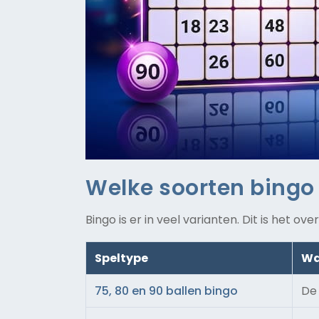
Welke soorten bingo s
Bingo is er in veel varianten. Dit is het o
Speltype
Wa
75, 80 en 90 ballen bingo
De 