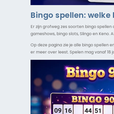
Bingo spellen: welke
Er zijn grofweg zes soorten bingo spellen d
gameshows, bingo slots, Slingo en Keno. A
Op deze pagina zie je alle bingo spellen e
er meer over leest. Spelen mag vanaf 18 ja