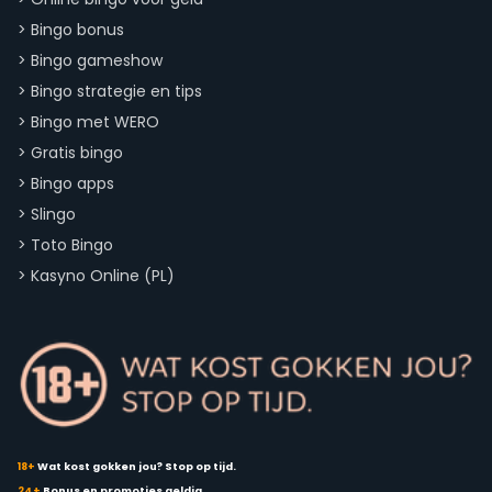
>
Bingo bonus
>
Bingo gameshow
>
Bingo strategie en tips
>
Bingo met WERO
>
Gratis bingo
>
Bingo apps
>
Slingo
>
Toto Bingo
>
Kasyno Online (PL)
18+
Wat kost gokken jou? Stop op tijd.
24+
Bonus en promoties geldig.