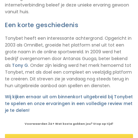
internetverbinding beleef je deze unieke ervaring gewoon
vanuit huis.
Een korte geschiedenis
Tonybet heeft een interessante achtergrond. Opgericht in
2003 als OmniBet, groeide het platform snel uit tot een
grote naam in de online sportwereld. In 2009 werd het
bedrijf overgenomen door Antanas Guoga, beter bekend
als
Tony G
. Onder zijn leiding werd het merk hernoemd tot
Tonybet, met als doel een compleet en veelzijdig platform
te creëren. Dit streven zie je vandaag nog steeds terug in
hun uitgebreide aanbod aan spellen en diensten.
Wij kijken ernaar uit om binnenkort uitgebreid bij Tonybet
te spelen en onze ervaringen in een volledige review met
je te delen!
Voorwaarden 24+ Wat koste gokken jou? Stop op tijd!