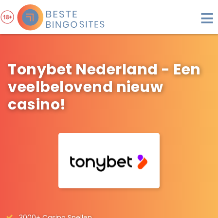
≡
Tonybet Nederland - Een
veelbelovend nieuw
casino!
3000+ Casino Spellen