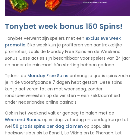
Tonybet week bonus 150 Spins!
Tonybet verwent zijn spelers met een
exclusieve week
promotie
. Elke week kun je profiteren van aantrekkelijke
promoties, zoals de Monday Free Spins en de Weekend
Bonus. Deze acties zijn beschikbaar voor spelers van 24 jaar
en ouder die minimaal één storting hebben gedaan.
Tijdens de
Monday Free Spins
ontvang je gratis spins zodra
je in de voorafgaande 7 dagen hebt gestort. Deze spins
kun je activeren tot en met woensdag, zonder
rondspeelvereisten op de winsten – een zeldzaamheid
onder Nederlandse online casino’s.
Ook in het weekend valt er genoeg te halen met de
Weekend Bonus
: op vrijdag, zaterdag en zondag kun je tot
wel
50 gratis spins per dag claimen
op populaire
Hacksaw-slots als Le Bandit, Le Viking en Le Pharaoh. Let