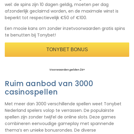
wel: de spins zijn 10 dagen geldig, moeten per dag
afzonderlijk geclaimd worden, en de maximale winst is
beperkt tot respectievelijk €50 of €100.
Een mooie kans om zonder inzetvoorwaarden gratis spins
te benutten bij Tonybet!
TONYBET BONUS
Voorwaarden gelden 24+
Ruim aanbod van 3000
casinospellen
Met meer dan 3000 verschillende spellen weet Tonybet
Nederland spelers volop te verrassen. De populairste
spellen zijn zonder twijfel de online slots. Deze games
combineren eenvoudige gameplay met spannende
thema’s en unieke bonusrondes. De diverse