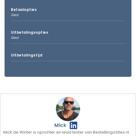
Betaalopties
iDeal
Uitbetalingsopties
iDeal
Uitbetalingstijd
Mick
Mick de Winter is oprichter en lead tester van BesteBingoSites.nl.