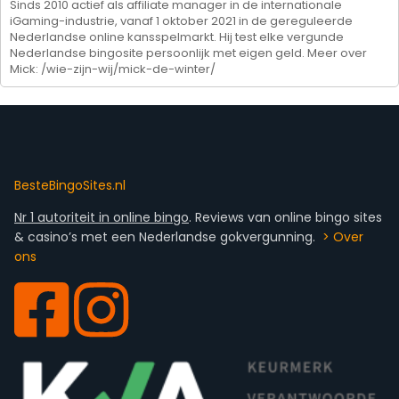
Sinds 2010 actief als affiliate manager in de internationale
iGaming-industrie, vanaf 1 oktober 2021 in de gereguleerde
Nederlandse online kansspelmarkt. Hij test elke vergunde
Nederlandse bingosite persoonlijk met eigen geld. Meer over
Mick: /wie-zijn-wij/mick-de-winter/
BesteBingoSites.nl
Nr 1 autoriteit in online bingo
. Reviews van online bingo sites
& casino’s met een Nederlandse gokvergunning.
> Over
ons