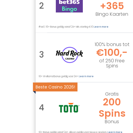
+365
2
Bingo Kaarten
#ad | 18+ Bonus geldig vanaf 24+ Min. storting €10
Learn more
100% bonus tot
€100,-
3
of 250 Free
Spins
18+ Welkomstbonus geldig voor 24+
Learn more
Beste Casino 2026!
Gratis
200
4
Spins
Bonus
18+ Bonus geldig vanaf 24+. Alleen geldig voor nieuwe spelers.
Learn more