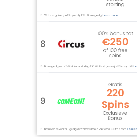
storting
18+ Wat kost gokken jou? Stop op tijd! 24+ Bonus geldig.
Learn more
100% bonus tot
€250
8
of 100 free
spins
18+ Bonus geldig vanaf 24+.Minimale storting €20. Wat kost gokken jou? Stop op tijd!
Le
Gratis
220
9
Spins
Exclusieve
Bonus
18+ Bonus alleen voor 24+ geldig. 3x welkomstbonus van totaal 200 free spins.
Learn 