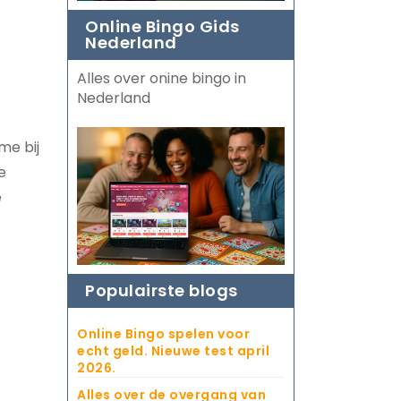
Online Bingo Gids
Nederland
Alles over onine bingo in
Nederland
me bij
e
e
Populairste blogs
Online Bingo spelen voor
echt geld. Nieuwe test april
2026.
Alles over de overgang van