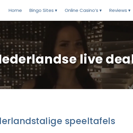
Home
Bingo Sites
Online Casino’s
Reviews
ederlandse live dea
erlandstalige speeltafels