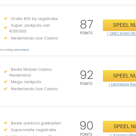
Gratis €10 bij registratie
87
SPEEL NU
Super Jackpots van
€100.000
POINTS
> ONECASINO R
Nederlands Live Casino
ste storting.
Learn more
Beste Mobiel Casino
92
Nederland
SPEEL NU
Mega Jackpots
POINTS
> LeoVegas Re
Nederlands Live Casino
90
Beste aanbod gokkasten
SPEEL N
Supersnelle registratie
POINTS
>> Kansino Re