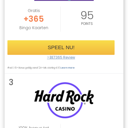
Gratis
95
+365
POINTS
Bingo Kaarten
SPEEL NU!
> BET365 Review
#ad | 18+ Bonus geldig vanaf 24+ Min. storting €10
Learn more
3
100% bonus tot