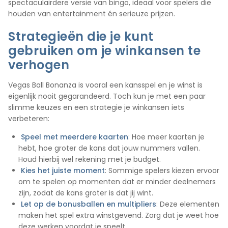
spectaculairdere versie van bingo, ideaal voor spelers die
houden van entertainment én serieuze prijzen.
Strategieën die je kunt
gebruiken om je winkansen te
verhogen
Vegas Ball Bonanza is vooral een kansspel en je winst is
eigenlijk nooit gegarandeerd. Toch kun je met een paar
slimme keuzes en een strategie je winkansen iets
verbeteren:
Speel met meerdere kaarten
: Hoe meer kaarten je
hebt, hoe groter de kans dat jouw nummers vallen.
Houd hierbij wel rekening met je budget.
Kies het juiste moment
: Sommige spelers kiezen ervoor
om te spelen op momenten dat er minder deelnemers
zijn, zodat de kans groter is dat jij wint.
Let op de bonusballen en multipliers
: Deze elementen
maken het spel extra winstgevend. Zorg dat je weet hoe
deze werken voordat je speelt.