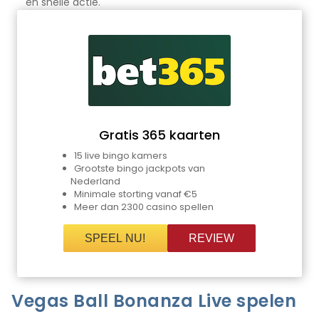
en snelle actie.
Gratis 365 kaarten
15 live bingo kamers
Grootste bingo jackpots van
Nederland
Minimale storting vanaf €5
Meer dan 2300 casino spellen
SPEEL NU!
REVIEW
Vegas Ball Bonanza Live spelen