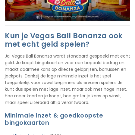
Kun je Vegas Ball Bonanza ook
met echt geld spelen?
Ja, Vegas Ball Bonanza wordt standaard gespeeld met echt
geld. Je koopt bingokaarten voor een bepaald bedrag en
maakt daarmee kans op directe geldprijzen, bonussen en
jackpots. Dankzij de lage minimale inzet is het spel
toegankelijk voor zowel beginners als ervaren spelers. Je
kunt dus spelen met lage inzet, maar ook met hoge inzet.
Hoe meer kaarten je koopt, hoe groter je kans op winst,
maar speel uiteraard altijd verantwoord.
Minimale inzet & goedkoopste
bingokaarten