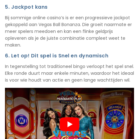
5. Jackpot kans
Bij sommige online casino’s is er een progressieve jackpot
gekoppeld aan Vegas Ball Bonanza. Die groeit naarmate er
meer spelers meedoen en kan een flinke geldprijs
opleveren als je de juiste combinatie compleet weet te
maken.
6. Let op! Dit spel is Snel en dynamisch
In tegenstelling tot traditioneel bingo verloopt het spel snel.
Elke ronde duurt maar enkele minuten, waardoor het ideaal
is voor wie houdt van actie en geen lange wachttijden wil.