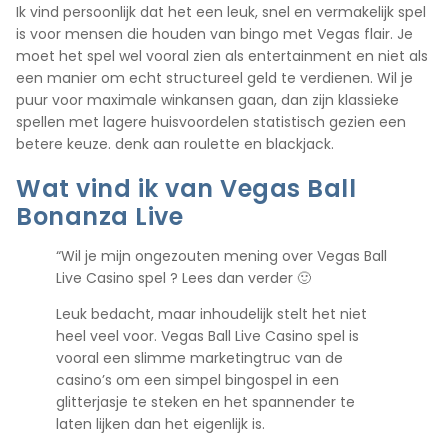
Ik vind persoonlijk dat het een leuk, snel en vermakelijk spel
is voor mensen die houden van bingo met Vegas flair. Je
moet het spel wel vooral zien als entertainment en niet als
een manier om echt structureel geld te verdienen. Wil je
puur voor maximale winkansen gaan, dan zijn klassieke
spellen met lagere huisvoordelen statistisch gezien een
betere keuze. denk aan roulette en blackjack.
Wat vind ik van Vegas Ball
Bonanza Live
“Wil je mijn ongezouten mening over Vegas Ball
Live Casino spel ? Lees dan verder 🙂
Leuk bedacht, maar inhoudelijk stelt het niet
heel veel voor. Vegas Ball Live Casino spel is
vooral een slimme marketingtruc van de
casino’s om een simpel bingospel in een
glitterjasje te steken en het spannender te
laten lijken dan het eigenlijk is.