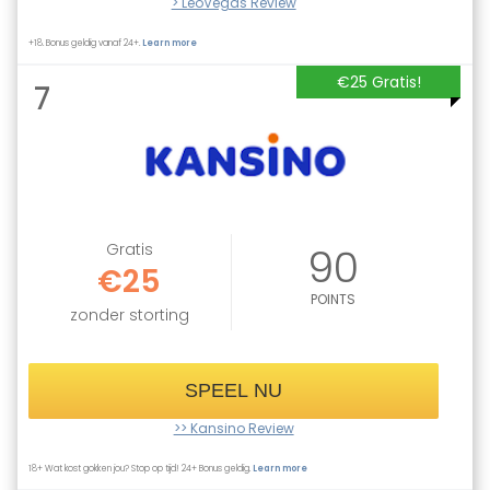
> LeoVegas Review
+18. Bonus geldig vanaf 24+.
Learn more
€25 Gratis!
7
Gratis
90
€25
POINTS
zonder storting
SPEEL NU
>> Kansino Review
18+ Wat kost gokken jou? Stop op tijd! 24+ Bonus geldig.
Learn more