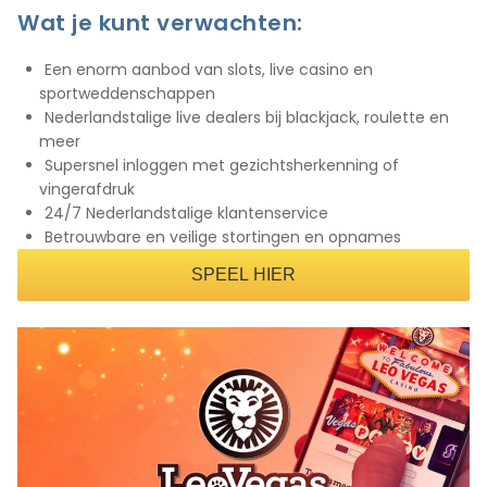
Wat je kunt verwachten:
Een enorm aanbod van slots, live casino en
sportweddenschappen
Nederlandstalige live dealers bij blackjack, roulette en
meer
Supersnel inloggen met gezichtsherkenning of
vingerafdruk
24/7 Nederlandstalige klantenservice
Betrouwbare en veilige stortingen en opnames
SPEEL HIER