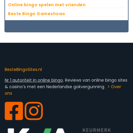
Online bingo spelen met vrienden
Beste Bingo Gameshows
BesteBingoSites.nl
Nr 1 autoriteit in online bingo
. Reviews van online bingo sites
& casino’s met een Nederlandse gokvergunning.
> Over
ons