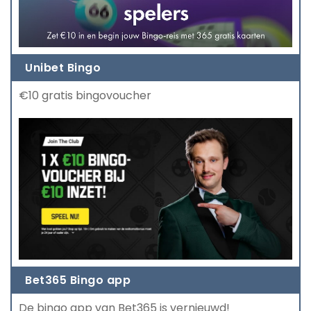
Unibet Bingo
€10 gratis bingovoucher
Bet365 Bingo app
De bingo app van Bet365 is vernieuwd!