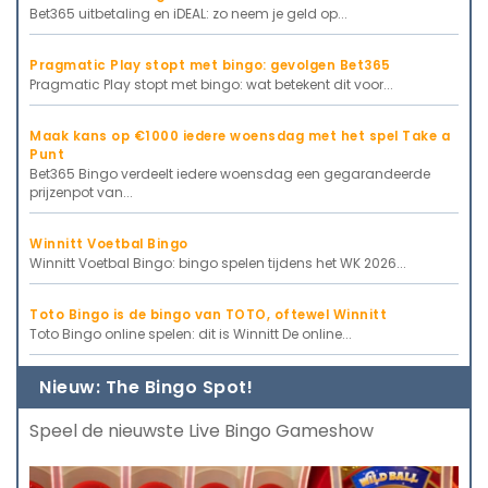
Bet365 uitbetaling en iDEAL: zo neem je geld op...
Pragmatic Play stopt met bingo: gevolgen Bet365
Pragmatic Play stopt met bingo: wat betekent dit voor...
Maak kans op €1000 iedere woensdag met het spel Take a
Punt
Bet365 Bingo verdeelt iedere woensdag een gegarandeerde
prijzenpot van...
Winnitt Voetbal Bingo
Winnitt Voetbal Bingo: bingo spelen tijdens het WK 2026...
Toto Bingo is de bingo van TOTO, oftewel Winnitt
Toto Bingo online spelen: dit is Winnitt De online...
Nieuw: The Bingo Spot!
Speel de nieuwste Live Bingo Gameshow