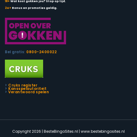
18+
Wat kost gokken jou? Stop op tijd.
24+
Bonus en promoties geldig.
Bel gratis:
0800-2400022
>
Cruks register
>
Kansspelautoriteit
>
Verantwoord spelen
Copyright 2026 | BesteBingoSites.nl | www.bestebingosites.nl