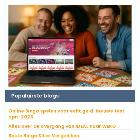
Populairste blogs
Online Bingo spelen voor echt geld. Nieuwe test
april 2026.
Alles over de overgang van IDEAL naar WERO
Beste Bingo Sites Vergelijken