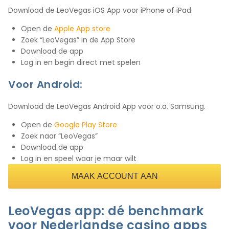
Download de LeoVegas iOS App voor iPhone of iPad.
Open de
Apple App store
Zoek “LeoVegas” in de App Store
Download de app
Log in en begin direct met spelen
Voor Android:
Download de LeoVegas Android App voor o.a. Samsung.
Open de
Google Play Store
Zoek naar “LeoVegas”
Download de app
Log in en speel waar je maar wilt
MAAK ACCOUNT AAN
LeoVegas app: dé benchmark
voor Nederlandse casino apps