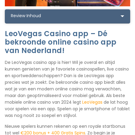
Review Inhoud
LeoVegas Casino app – Dé
bekroonde online casino app
van Nederland!
De LeoVegas casino app is hier! Wil je overal en altijd
kunnen genieten van je favoriete casinospellen, live casino
en sportweddenschappen? Dan is de LeoVegas app
precies wat je zoekt. De bekroonde casino app biedt alles
wat je van een modern online casino mag verwachten,
maar dan geoptimaliseerd voor mobiel gebruik. Als beste
mobiele online casino van 2024 legt
LeoVegas
de lat hoog
voor spelen via een app. Spelen op je smartphone of tablet
was nog nooit zo soepel en stijlvol.
Nieuwe spelers kunnen rekenen op een royale startbonus
tot wel
€200 bonus + 400 Gratis Spins
. Zo begin je je