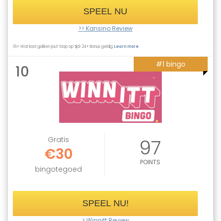
SPEEL NU
>> Kansino Review
18+ Wat kost gokken jou? Stop op tijd! 24+ Bonus geldig.
Learn more
#1 bingo
10
Gratis
97
€30
POINTS
bingotegoed
SPEEL NU!
> Winnitt Review