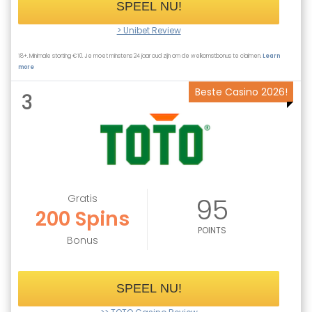
SPEEL NU!
> Unibet Review
18+. Minimale storting €10. Je moet minstens 24 jaar oud zijn om de welkomstbonus te claimen.
Learn
more
Beste Casino 2026!
3
Gratis
95
200 Spins
POINTS
Bonus
SPEEL NU!