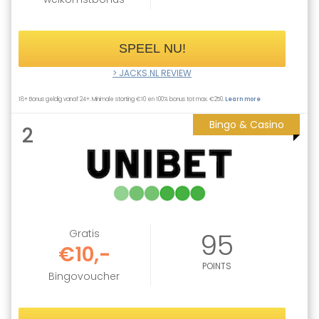
SPEEL NU!
> JACKS.NL REVIEW
18+ Bonus geldig vanaf 24+. Minimale storting €10 en 100% bonus tot max. €250.
Learn more
Bingo & Casino
2
Gratis
95
€10,-
POINTS
Bingovoucher