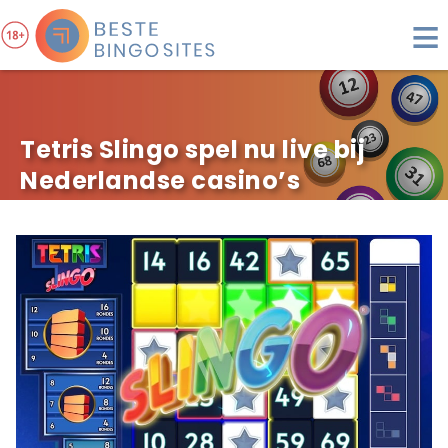
≡
Tetris Slingo spel nu live bij
Nederlandse casino’s