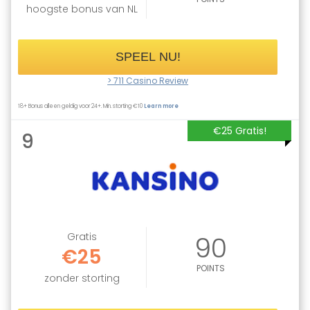
hoogste bonus van NL
SPEEL NU!
> 711 Casino Review
18+ Bonus alleen geldig voor 24+. Min. storting €10
Learn more
€25 Gratis!
9
Gratis
90
€25
POINTS
zonder storting