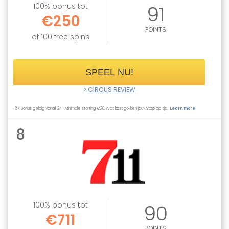
100% bonus tot
91
€250
POINTS
of 100 free spins
SPEEL NU!
> CIRCUS REVIEW
18+ Bonus geldig vanaf 24+.Minimale storting €20. Wat kost gokken jou? Stop op tijd!
Learn more
8
100% bonus tot
90
€711
POINTS