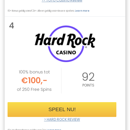
>> TOTO Casino Review
18+ Bonus geldig vanaf 24+. Alleen geldig voor nieuwe spelers.
Learn more
4
100% bonus tot
92
€100,-
POINTS
of 250 Free Spins
SPEEL NU!
> HARD ROCK REVIEW