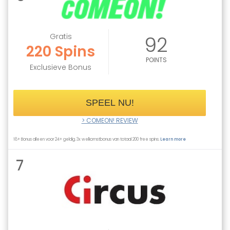
Gratis
92
220 Spins
POINTS
Exclusieve Bonus
SPEEL NU!
> COMEON! REVIEW
18+ Bonus alleen voor 24+ geldig. 3x welkomstbonus van totaal 200 free spins.
Learn more
7