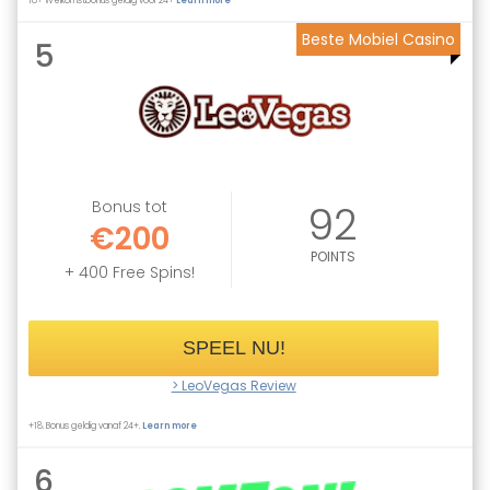
18+ Welkomstbonus geldig voor 24+
Learn more
Beste Mobiel Casino
5
Bonus tot
92
€200
POINTS
+ 400 Free Spins!
SPEEL NU!
> LeoVegas Review
+18. Bonus geldig vanaf 24+.
Learn more
6