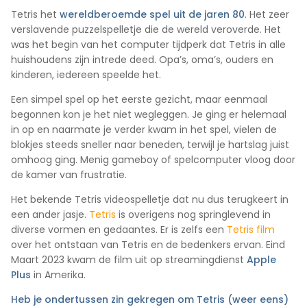
Tetris het
wereldberoemde spel uit de jaren 80
. Het zeer
verslavende puzzelspelletje die de wereld veroverde. Het
was het begin van het computer tijdperk dat Tetris in alle
huishoudens zijn intrede deed. Opa’s, oma’s, ouders en
kinderen, iedereen speelde het.
Een simpel spel op het eerste gezicht, maar eenmaal
begonnen kon je het niet wegleggen. Je ging er helemaal
in op en naarmate je verder kwam in het spel, vielen de
blokjes steeds sneller naar beneden, terwijl je hartslag juist
omhoog ging. Menig gameboy of spelcomputer vloog door
de kamer van frustratie.
Het bekende Tetris videospelletje dat nu dus terugkeert in
een ander jasje.
Tetris
is overigens nog springlevend in
diverse vormen en gedaantes. Er is zelfs een
Tetris film
over het ontstaan van Tetris en de bedenkers ervan. Eind
Maart 2023 kwam de film uit op streamingdienst
Apple
Plus
in Amerika.
Heb je ondertussen zin gekregen om Tetris (weer eens)