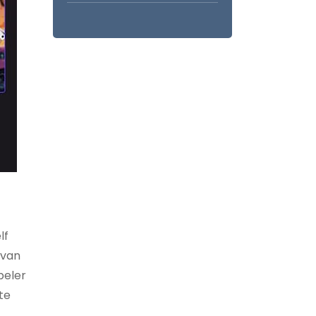
lf
 van
peler
te