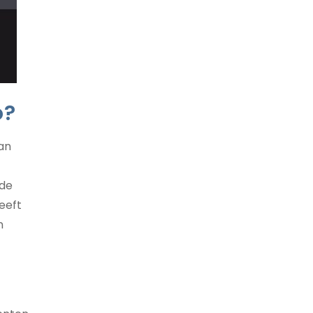
o?
an
wde
eeft
n