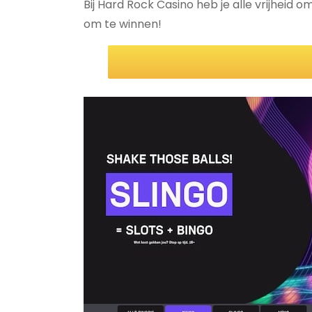
Bij Hard Rock Casino heb je alle vrijheid o
om te winnen!