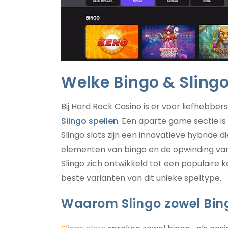
Welke Bingo & Slingo
Bij Hard Rock Casino is er voor liefhebbe
Slingo spellen
. Een aparte game sectie is
Slingo slots zijn een innovatieve hybrid
elementen van bingo en de opwinding van s
Slingo zich ontwikkeld tot een populaire 
beste varianten van dit unieke speltype.
Waarom Slingo zowel Bin