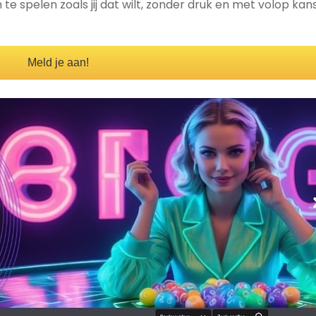
m te spelen zoals jij dat wilt, zonder druk en met volop ka
Meld je aan!