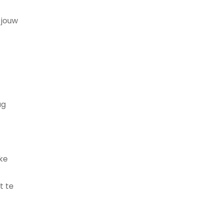
 jouw
ag
ke
t te