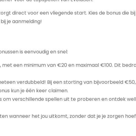
orgt direct voor een vliegende start. Kies de bonus die bij
bij je aanmelding!
nussen is eenvoudig en snel:
e, met een minimum van €20 en maximaal €100. Dit bedr
eteen verdubbeld! Bij een storting van bijvoorbeeld €50,
nus kun je één keer claimen.
s om verschillende spellen uit te proberen en ontdek wel
ten wanneer het jou uitkomt, zonder dat je je zorgen hoef