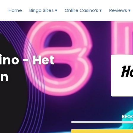
Home
Bingo Sites
Online Casino’s
Reviews
no - Het
in
BEOO