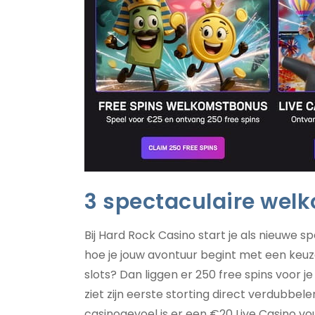
3 spectaculaire we
Bij Hard Rock Casino start je als nieuwe 
hoe je jouw avontuur begint met een keuze
slots? Dan liggen er 250 free spins voor j
ziet zijn eerste storting direct verdubbe
casinogevoel is er een €20 Live Casino vo