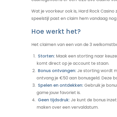
Wat je voorkeur ook is, Hard Rock Casino z
speelstijl past en claim hem vandaag nog 
Hoe werkt het?
Het claimen van een van de 3 welkomstbo
Storten:
Maak een storting naar keuz
komt direct op je account te staan.
Bonus ontvangen:
Je storting wordt m
ontvang je €50 aan bonusgeld. Deze bo
Spelen en ontdekken:
Gebruik je bonu
game jouw favoriet is.
Geen tijdsdruk:
Je kunt de bonus inzet
maken over een vervaldatum.