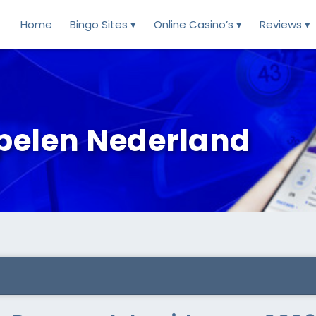
Home
Bingo Sites
Online Casino’s
Reviews
spelen Nederland