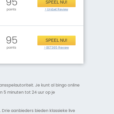
95
SPEEL NU!
points
> Unibet Review
95
SPEEL NU!
points
> BET365 Review
nsspelautoriteit. Je kunt al bingo online
en 5 minuten tot 24 uur op je
. Drie aanbieders bieden klassieke live