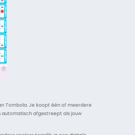
f van Tombola. Je koopt één of meerdere
n automatisch afgestreept als jouw