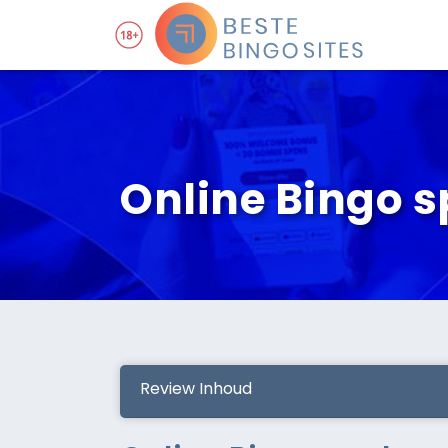
Online Bingo 
Review Inhoud