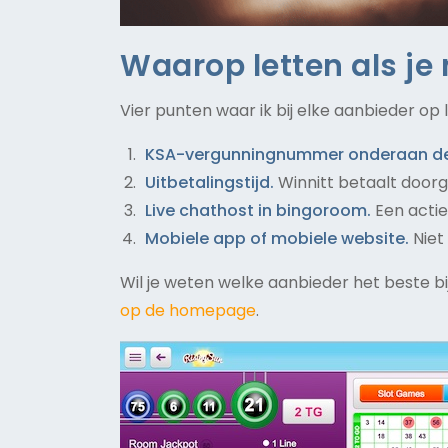
Waarop letten als je
Vier punten waar ik bij elke aanbieder op 
KSA-vergunningnummer onderaan de 
Uitbetalingstijd.
Winnitt betaalt doorga
Live chathost in bingoroom.
Een actie
Mobiele app of mobiele website.
Niet
Wil je weten welke aanbieder het beste bij
op de homepage
.