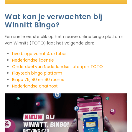
Wat kan je verwachten bij
WinnItt Bingo?
Een snelle eerste blik op het nieuwe online bingo platform
van WinnItt (TOTO) laat het volgende zien:
Live bingo vanaf 4 oktober
Nederlandse licentie
Onderdeel van Nederlandse Loterij en TOTO
Playtech bingo platform
Bingo 75, 80 en 90 rooms
Nederlandse chathost