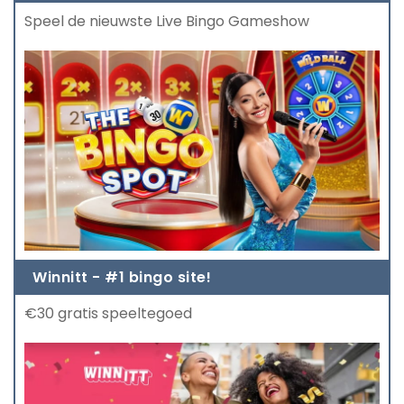
Speel de nieuwste Live Bingo Gameshow
Winnitt - #1 bingo site!
€30 gratis speeltegoed