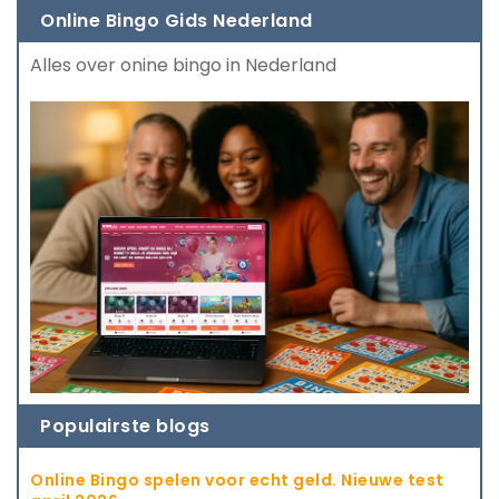
Online Bingo Gids Nederland
Alles over onine bingo in Nederland
Populairste blogs
Online Bingo spelen voor echt geld. Nieuwe test