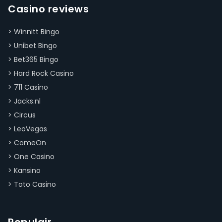
Casino reviews
>
Winnitt Bingo
>
Unibet Bingo
>
Bet365 Bingo
>
Hard Rock Casino
>
711 Casino
>
Jacks.nl
>
Circus
>
LeoVegas
>
ComeOn
>
One Casino
>
Kansino
>
Toto Casino
Populair