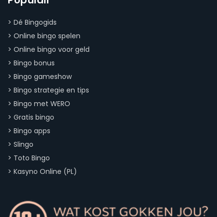
>
Dé Bingogids
>
Online bingo spelen
>
Online bingo voor geld
>
Bingo bonus
>
Bingo gameshow
>
Bingo strategie en tips
>
Bingo met WERO
>
Gratis bingo
>
Bingo apps
>
Slingo
>
Toto Bingo
>
Kasyno Online (PL)