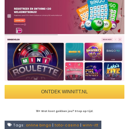
ONTDEK WINNITT.NL
18+ Wat kost gokken jou? Stop op tijd.
Tags:
online bingo
|
toto-casino
|
winn-itt