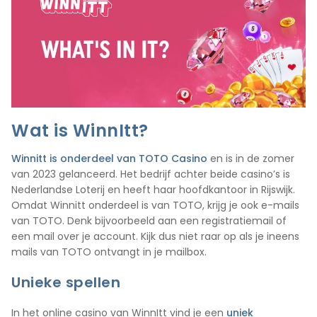
Wat is WinnItt?
Winnitt is onderdeel van TOTO Casino
en is in de zomer
van 2023 gelanceerd. Het bedrijf achter beide casino’s is
Nederlandse Loterij en heeft haar hoofdkantoor in Rijswijk.
Omdat Winnitt onderdeel is van TOTO, krijg je ook e-mails
van TOTO. Denk bijvoorbeeld aan een registratiemail of
een mail over je account. Kijk dus niet raar op als je ineens
mails van TOTO ontvangt in je mailbox.
Unieke spellen
In het online casino van WinnItt vind je een
uniek