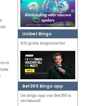
s
als
Unibet Bingo
€10 gratis bingovoucher
om is
imale
!
Bet365 Bingo app
De bingo app van Bet365 is
vernieuwd!