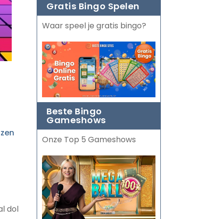
Gratis Bingo Spelen
Waar speel je gratis bingo?
Beste Bingo
Gameshows
jzen
Onze Top 5 Gameshows
al dol