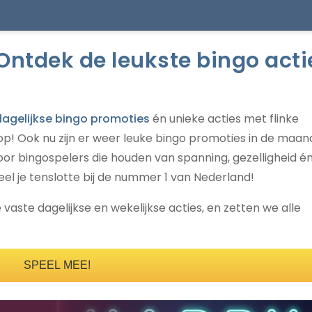
Ontdek de leukste bingo acti
dagelijkse bingo promoties
én unieke acties met flinke
 op! Ook nu zijn er weer leuke bingo promoties in de maand 
oor bingospelers die houden van spanning, gezelligheid é
el je tenslotte bij de nummer 1 van Nederland!
vaste dagelijkse en wekelijkse acties, en zetten we alle
SPEEL MEE!