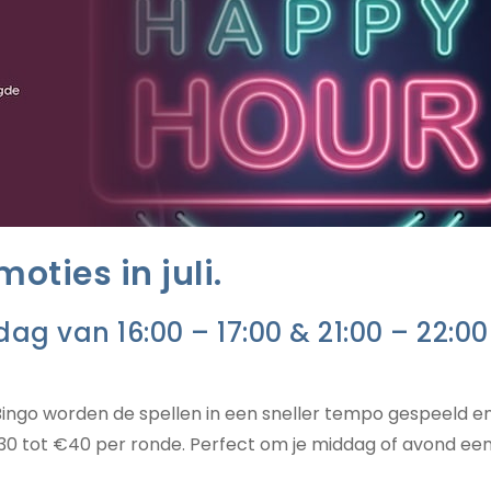
oties in juli.
dag van 16:00 – 17:00 & 21:00 – 22:00
 Bingo worden de spellen in een sneller tempo gespeeld e
30 tot €40 per ronde. Perfect om je middag of avond ee