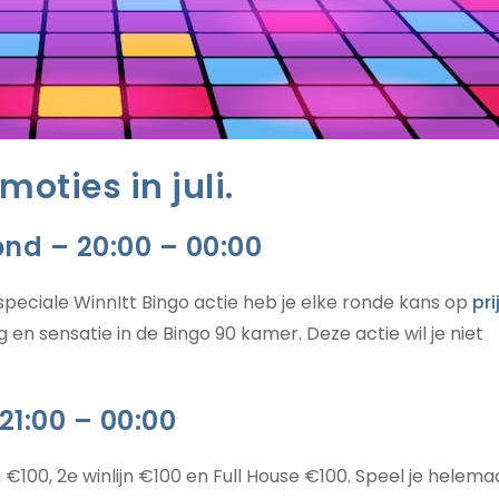
oties in juli.
nd – 20:00 – 00:00
peciale WinnItt Bingo actie heb je elke ronde kans op
pri
g en sensatie in de Bingo 90 kamer. Deze actie wil je niet
 21:00 – 00:00
jn €100, 2e winlijn €100 en Full House €100. Speel je helema