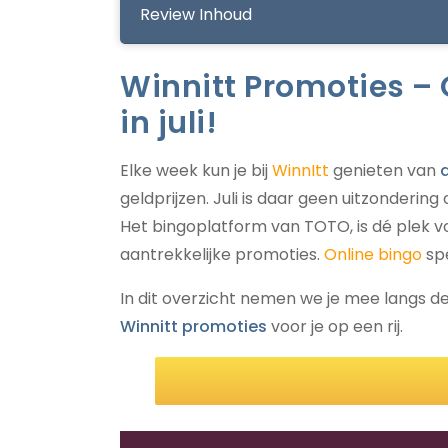
Review Inhoud
Winnitt Promoties – 
in juli!
Elke week kun je bij
WinnItt
genieten van
geldprijzen. Juli is daar geen uitzondering
Het bingoplatform van TOTO, is dé plek v
aantrekkelijke promoties.
Online bingo
spe
In dit overzicht nemen we je mee langs de 
Winnitt promoties
voor je op een rij.