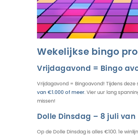
Wekelijkse bingo prom
Vrijdagavond = Bingo avo
Vrijdagavond = Bingoavond! Tijdens deze s
van €1.000 of meer
. Vier uur lang spannin
missen!
Dolle Dinsdag – 8 juli van
Op de Dolle Dinsdag is alles €100. 1e winli