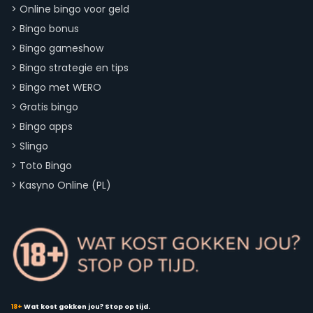
>
Online bingo voor geld
>
Bingo bonus
>
Bingo gameshow
>
Bingo strategie en tips
>
Bingo met WERO
>
Gratis bingo
>
Bingo apps
>
Slingo
>
Toto Bingo
>
Kasyno Online (PL)
18+
Wat kost gokken jou? Stop op tijd.