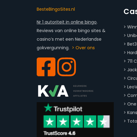
BesteBingoSites.nl
Cas
Nr 1 autoriteit in online bingo
.
>
Winn
Reviews van online bingo sites &
>
Unib
casino’s met een Nederlandse
>
Bet3
gokvergunning.
> Over ons
>
Hard
>
711 
>
Jack
>
Circ
>
Leo
>
Co
>
One
>
Kans
>
Toto