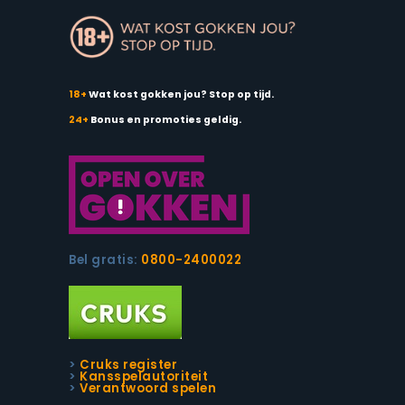
18+
Wat kost gokken jou? Stop op tijd.
24+
Bonus en promoties geldig.
Bel gratis:
0800-2400022
>
Cruks register
>
Kansspelautoriteit
>
Verantwoord spelen