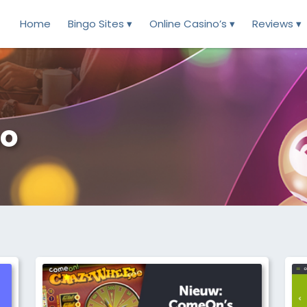
Home
Bingo Sites
Online Casino’s
Reviews
no