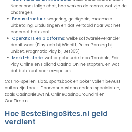
Nederlandstalige chat, hoe werken de rooms, wat zijn de
chatregels
Bonusstructuur
: wagering, geldigheid, maximale
uitbetaling, uitsluitingen en dat vertaald naar wat het
concreet betekent
Operators en platforms
: welke softwareleverancier
draait waar (Playtech bij Winnitt, Relax Gaming bij
Unibet, Pragmatic Play bij Bet365)
Markt-historie
: wat er gebeurde toen Tombola, Fair
Play Online en Holland Casino Online stopten, en wat
dat betekent voor ex-spelers
Casino-spellen, slots, sportsbook en poker vallen bewust
buiten zijn focus. Daarvoor bestaan andere specialisten,
zoals CasinoNieuws.nl, OnlineCasinoGround.nl en
OneTime.nl.
Hoe BesteBingoSites.nl geld
verdient