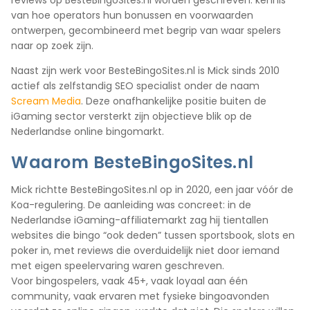
van hoe operators hun bonussen en voorwaarden
ontwerpen, gecombineerd met begrip van waar spelers
naar op zoek zijn.
Naast zijn werk voor BesteBingoSites.nl is Mick sinds 2010
actief als zelfstandig SEO specialist onder de naam
Scream Media
. Deze onafhankelijke positie buiten de
iGaming sector versterkt zijn objectieve blik op de
Nederlandse online bingomarkt.
Waarom BesteBingoSites.nl
Mick richtte BesteBingoSites.nl op in 2020, een jaar vóór de
Koa-regulering. De aanleiding was concreet: in de
Nederlandse iGaming-affiliatemarkt zag hij tientallen
websites die bingo “ook deden” tussen sportsbook, slots en
poker in, met reviews die overduidelijk niet door iemand
met eigen speelervaring waren geschreven.
Voor bingospelers, vaak 45+, vaak loyaal aan één
community, vaak ervaren met fysieke bingoavonden