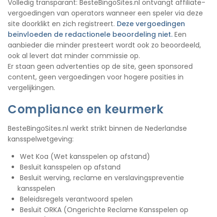
Volledig transparant: BesteBingoSites.nl ontvangt affiliate-
vergoedingen van operators wanneer een speler via deze
site doorklikt en zich registreert.
Deze vergoedingen
beïnvloeden de redactionele beoordeling niet.
Een
aanbieder die minder presteert wordt ook zo beoordeeld,
ook al levert dat minder commissie op.
Er staan geen advertenties op de site, geen sponsored
content, geen vergoedingen voor hogere posities in
vergelijkingen.
Compliance en keurmerk
BesteBingoSites.nl werkt strikt binnen de Nederlandse
kansspelwetgeving:
Wet Koa (Wet kansspelen op afstand)
Besluit kansspelen op afstand
Besluit werving, reclame en verslavingspreventie
kansspelen
Beleidsregels verantwoord spelen
Besluit ORKA (Ongerichte Reclame Kansspelen op