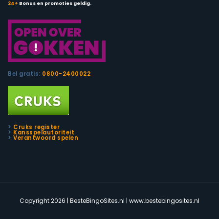
24+
Bonus en promoties geldig.
Bel gratis:
0800-2400022
>
Cruks register
>
Kansspelautoriteit
>
Verantwoord spelen
Copyright 2026 | BesteBingoSites.nl | www.bestebingosites.nl