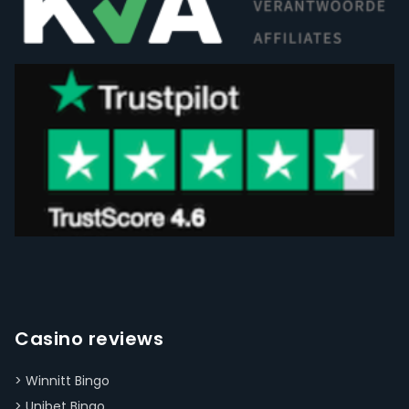
Casino reviews
>
Winnitt Bingo
>
Unibet Bingo