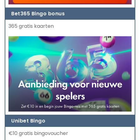
Bet365 Bingo bonus
365 gratis kaarten
Unibet Bingo
€10 gratis bingovoucher