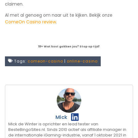
claimen.
Al met al genoeg om naar uit te kijken. Bekijk onze
ComeOn Casino review
.
18+ Wat kost gokken jou? Stop op tijd!
Tags:
comeon-casino
|
online-casino
Mick
Mick de Winter is oprichter en lead tester van
BesteBingoSites.nl. Sinds 2010 actief als affiliate manager in
de internationale iGaming-industrie, vanaf 1 oktober 2021 in