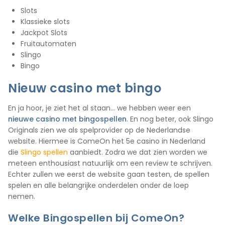
Slots
Klassieke slots
Jackpot Slots
Fruitautomaten
Slingo
Bingo
Nieuw casino met bingo
En ja hoor, je ziet het al staan… we hebben weer een
nieuwe casino met bingospellen
. En nog beter, ook Slingo
Originals zien we als spelprovider op de Nederlandse
website. Hiermee is ComeOn het 5e casino in Nederland
die
Slingo spellen
aanbiedt. Zodra we dat zien worden we
meteen enthousiast natuurlijk om een review te schrijven.
Echter zullen we eerst de website gaan testen, de spellen
spelen en alle belangrijke onderdelen onder de loep
nemen.
Welke Bingospellen bij ComeOn?