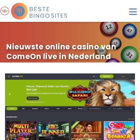
≡
Nieuwste online casino van
ComeOn live in Nederland