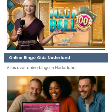
Online Bingo Gids Nederland
Alles over onine bingo in Nederland