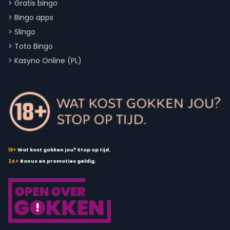
>
Gratis bingo
>
Bingo apps
>
Slingo
>
Toto Bingo
>
Kasyno Online (PL)
18+
Wat kost gokken jou? Stop op tijd.
24+
Bonus en promoties geldig.