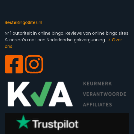
BesteBingoSites.nl
Nr 1 autoriteit in online bingo
. Reviews van online bingo sites
& casino’s met een Nederlandse gokvergunning.
> Over
ons