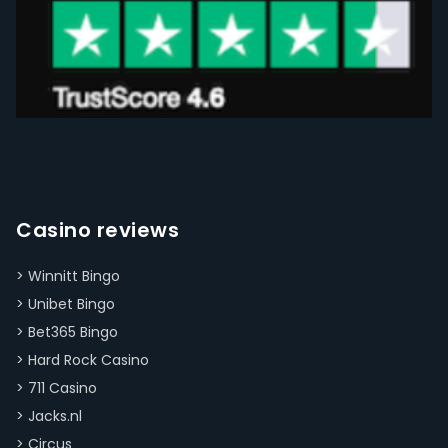
Casino reviews
>
Winnitt Bingo
>
Unibet Bingo
>
Bet365 Bingo
>
Hard Rock Casino
>
711 Casino
>
Jacks.nl
>
Circus