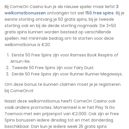
Bij ComeOn Casino kun je als nieuwe speler maar liefst
3
welkomstbonussen
ontvangen tot wel
150 free spins
. Bij je
eerste storting ontvang je 50 gratis spins, bij je tweede
storting ook en bij de derde storting nogmaals. De 3×50
gratis spins kunnen worden besteed op verschillende
spellen. Het minimale bedrag om te storten voor deze
welkomstbonus is €20.
Eerste 50 Free Spins zijn voor Ramses Book Respins of
Amun-Re.
Tweede 50 Free Spins zijn voor Fairy Dust.
Derde 50 Free Spins zijn voor Runner Runner Megaways.
Om deze bonus te kunnen claimen moet je je registreren
bij ComeOn.nl
Naast deze welkomstbonus heeft ComeOn Casino ook
vaak andere promoties. Momenteel is er het Play ’N Go
Toernooi met een prijzenpot van €2.000. Ook zijn er Free
Spins bonussen iedere dinsdag tot en met donderdag
beschikbaar. Dan kun je iedere week 25 gratis spins